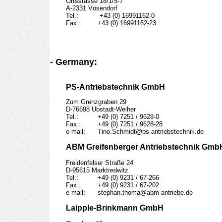
Ortssrasse 18/1/5-7

A-2331 Vösendorf

Tel.:		 +43 (0) 16991162-0

Fax.:	   	+43 (0) 16991162-23
- Germany:
PS-Antriebstechnik GmbH
Zum Grenzgraben 29

D-76698 Ubstadt-Weiher

Tel.:		+49 (0) 7251 / 9628-0

Fax.:		+49 (0) 7251 / 9628-28

e-mail:	Tino.Schmidt@ps-antriebstechnik.de

ABM Greifenberger Antriebstechnik Gmb
Freidenfelser Straße 24

D-95615 Marktredwitz

Tel.:		+49 (0) 9231 / 67-266

Fax.:		+49 (0) 9231 / 67-202

e-mail:	stephan.thoma@abm-antriebe.de 

Laipple-Brinkmann GmbH