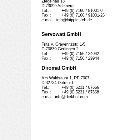
Ziegelhau 13

D-73099 Adelberg

Tel.:		+49 (0) 7166 / 91001-0

Fax.:		+49 (0) 7166 / 91001-26

e-mail:  info@laipple-keb.de

Servowatt GmbH
Fritz v. Grävenitzstr. 1-5

D-70839 Gerlingen 2

Tel.:		+49 (0) 7156 / 24042

Fax.:		+49 (0) 7156 / 29944

Diromat GmbH
Am Waldsaum 1, PF 7007

D-32734 Detmold

Tel.:		+49 (0) 5231 / 87666

Fax.:		+49 (0) 5231 / 87668

e-mail: info@diekhof.com